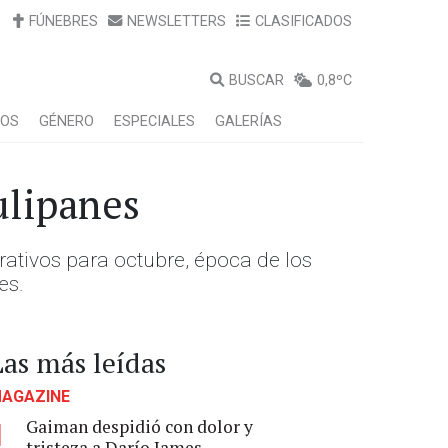
FÚNEBRES
NEWSLETTERS
CLASIFICADOS
BUSCAR
0,8ºC
LOS
GÉNERO
ESPECIALES
GALERÍAS
ulipanes
rativos para octubre, época de los
es.
Las más leídas
AGAZINE
Gaiman despidió con dolor y
1
tristeza a Darío James