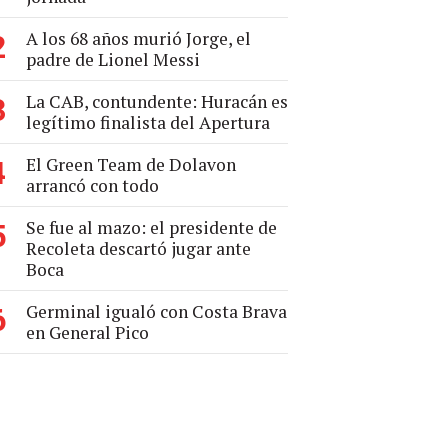
A los 68 años murió Jorge, el
2
padre de Lionel Messi
La CAB, contundente: Huracán es
3
legítimo finalista del Apertura
El Green Team de Dolavon
4
arrancó con todo
Se fue al mazo: el presidente de
5
Recoleta descartó jugar ante
Boca
Germinal igualó con Costa Brava
6
en General Pico