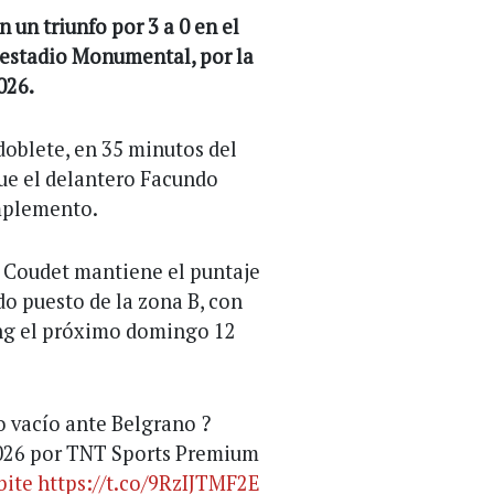
 un triunfo por 3 a 0 en el
 estadio Monumental, por la
026.
oblete, en 35 minutos del
ue el delantero Facundo
omplemento.
o Coudet mantiene el puntaje
do puesto de la zona B, con
ing el próximo domingo 12
o vacío ante Belgrano ?
2026 por TNT Sports Premium
bite
https://t.co/9RzIJTMF2E