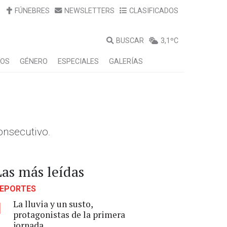
FÚNEBRES
NEWSLETTERS
CLASIFICADOS
BUSCAR
3,1ºC
LOS
GÉNERO
ESPECIALES
GALERÍAS
consecutivo.
Las más leídas
EPORTES
La lluvia y un susto,
1
protagonistas de la primera
jornada