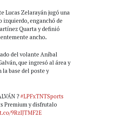
nte Lucas Zelarayán jugó una
do izquierdo, enganchó de
rtínez Quarta y definió
ndentemente ancho.
rado del volante Aníbal
alván, que ingresó al área y
 la base del poste y
ALVÁN ?
#LPFxTNTSports
s Premium y disfrutalo
/t.co/9RzIJTMF2E