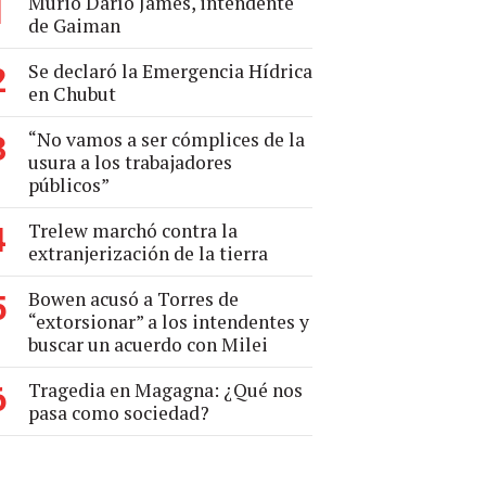
Murió Darío James, intendente
1
de Gaiman
Se declaró la Emergencia Hídrica
2
en Chubut
“No vamos a ser cómplices de la
3
usura a los trabajadores
públicos”
Trelew marchó contra la
4
extranjerización de la tierra
Bowen acusó a Torres de
5
“extorsionar” a los intendentes y
buscar un acuerdo con Milei
Tragedia en Magagna: ¿Qué nos
6
pasa como sociedad?