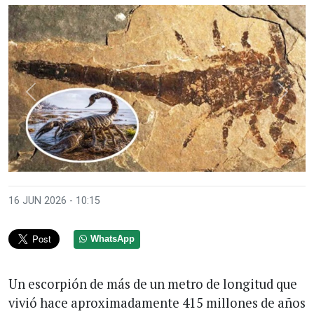
Anterior
Sigui
16 JUN 2026 - 10:15
WhatsApp
Un escorpión de más de un metro de longitud que
vivió hace aproximadamente 415 millones de años