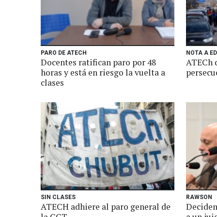
PARO DE ATECH
NOTA A E
Docentes ratifican paro por 48
ATECh d
horas y está en riesgo la vuelta a
persecu
clases
SIN CLASES
RAWSON
ATECH adhiere al paro general de
Deciden 
la CGT
a un jui