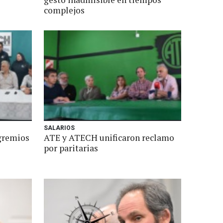
complejos
SALARIOS
 gremios
ATE y ATECH unificaron reclamo
por paritarias