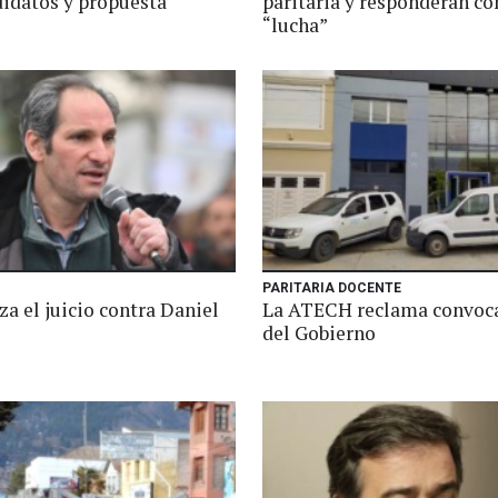
didatos y propuesta
paritaria y responderán co
“lucha”
PARITARIA DOCENTE
a el juicio contra Daniel
La ATECH reclama convoca
del Gobierno