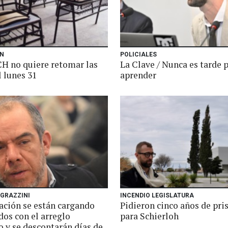
N
POLICIALES
H no quiere retomar las
La Clave / Nunca es tarde 
l lunes 31
aprender
 GRAZZINI
INCENDIO LEGISLATURA
ación se están cargando
Pidieron cinco años de pri
dos con el arreglo
para Schierloh
o y se descontarán días de