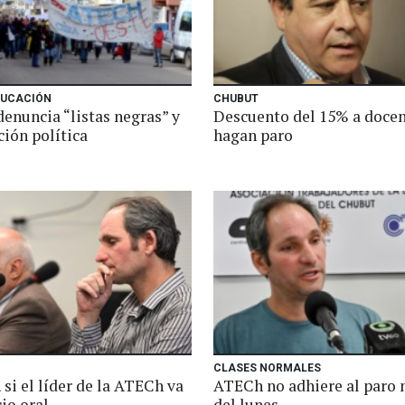
DUCACIÓN
CHUBUT
enuncia “listas negras” y
Descuento del 15% a docen
ción política
hagan paro
CLASES NORMALES
si el líder de la ATECh va
ATECh no adhiere al paro 
cio oral
del lunes