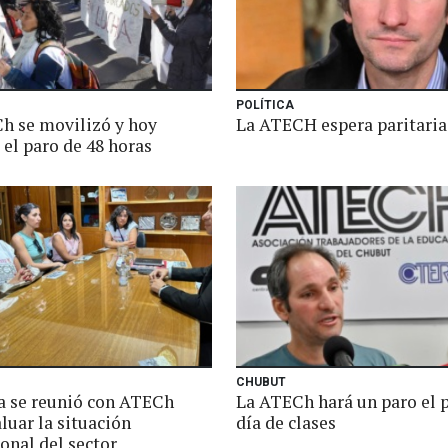
POLÍTICA
h se movilizó y hoy
La ATECH espera paritaria
el paro de 48 horas
CHUBUT
 se reunió con ATECh
La ATECh hará un paro el 
luar la situación
día de clases
onal del sector