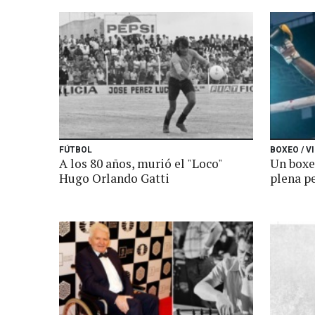
FÚTBOL
BOXEO / V
A los 80 años, murió el "Loco"
Un boxe
Hugo Orlando Gatti
plena p