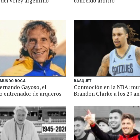
 del vóley argentino
conocido árbitro
 MUNDO BOCA
BÁSQUET
ernando Gayoso, el
Conmoción en la NBA: mu
co entrenador de arqueros
Brandon Clarke a los 29 añ