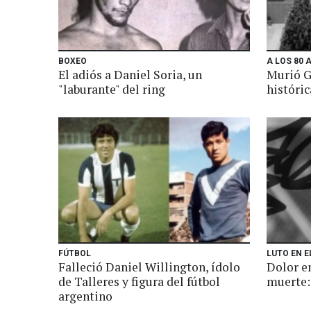
BOXEO
A LOS 80 
El adiós a Daniel Soria, un
Murió G
"laburante" del ring
históric
FÚTBOL
LUTO EN E
Falleció Daniel Willington, ídolo
Dolor en
de Talleres y figura del fútbol
muerte:
argentino