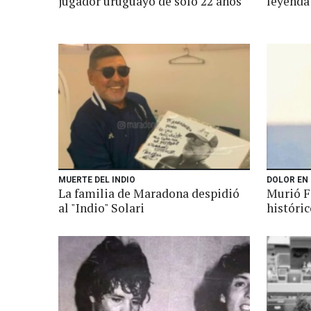
jugador uruguayo de solo 22 años
leyenda
MUERTE DEL INDIO
DOLOR EN
La familia de Maradona despidió
Murió F
al "Indio" Solari
históri