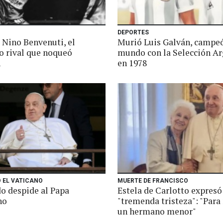
DEPORTES
 Nino Benvenuti, el
Murió Luis Galván, campe
co rival que noqueó
mundo con la Selección Ar
n
en 1978
 EL VATICANO
MUERTE DE FRANCISCO
o despide al Papa
Estela de Carlotto expresó
no
"tremenda tristeza": "Para
un hermano menor"