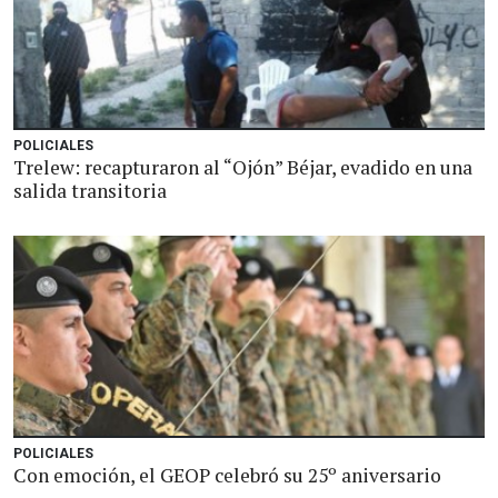
POLICIALES
Trelew: recapturaron al “Ojón” Béjar, evadido en una
salida transitoria
POLICIALES
Con emoción, el GEOP celebró su 25º aniversario