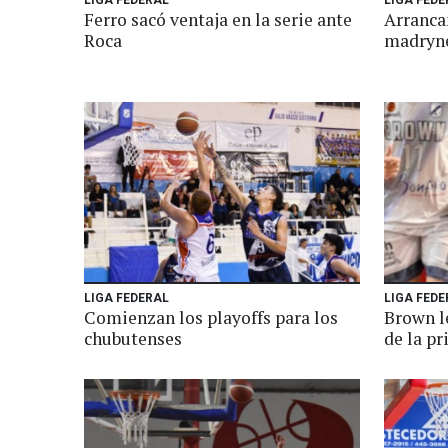
LIGA FEDERAL
LIGA FEDE
Ferro sacó ventaja en la serie ante
Arrancan
Roca
madryn
LIGA FEDERAL
LIGA FEDE
Comienzan los playoffs para los
Brown le
chubutenses
de la pr