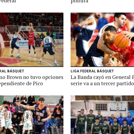
Federal
pintura
ERAL BÁSQUET
LIGA FEDERAL BÁSQUET
mo Brown no tuvo opciones
La Banda cayó en General P
ependiente de Pico
serie va a un tercer partido