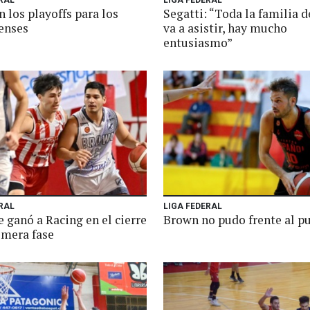
RAL
LIGA FEDERAL
 los playoffs para los
Segatti: “Toda la familia d
enses
va a asistir, hay mucho
entusiasmo”
RAL
LIGA FEDERAL
 ganó a Racing en el cierre
Brown no pudo frente al p
imera fase