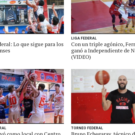
LIGA FEDERAL
eral: Lo que sigue para los
Con un triple agónico, Ferr
nses
ganó a Independiente de 
(VIDEO)
RAL
TORNEO FEDERAL
ayó como local con Centro
Bruno Echegaray, técnico 