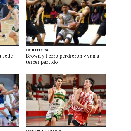
LIGA FEDERAL
á sede
Brown y Ferro perdieron y van a
l
tercer partido