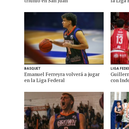
triunfo en San Juan
la Liga 
BASQUET
LIGA FED
Emanuel Ferreyra volverá a jugar
Guiller
en la Liga Federal
con Ind