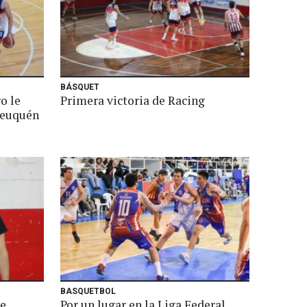
BÁSQUET
o le
Primera victoria de Racing
Neuquén
BASQUETBOL
de
Por un lugar en la Liga Federal