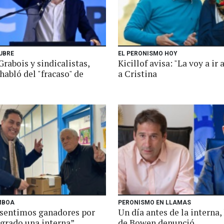
UBRE
EL PERONISMO HOY
Grabois y sindicalistas,
Kicillof avisa: "La voy a ir 
 habló del "fracaso" de
a Cristina
MBOA
PERONISMO EN LLAMAS
 sentimos ganadores por
Un día antes de la interna, 
ogrado una interna”
de Bowen denunció