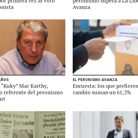
por primera vez al voto
peronismo supera a La Lib
onista
Avanza
AÑOS
EL PERONISMO AVANZA
ó “Kuky” Mac Karthy,
Encuesta: los que prefiere
co referente del peronismo
cambio suman un 61,5%
ut