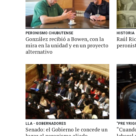
PERONISMO CHUBUTENSE
HISTORIA
González recibió a Bowen, con la
Raúl Ri
mira en la unidad y en un proyecto
peronis
alternativo
LLA - GOBERNADORES
"PRE YRIG
Senado: el Gobierno le concede un
“Cuando
lugar al peronismo aliado
laboral