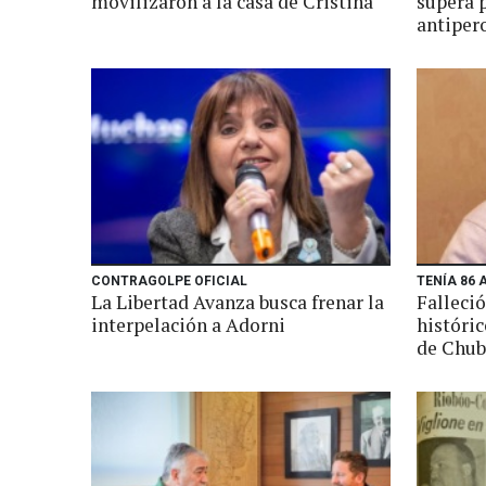
movilizaron a la casa de Cristina
supera 
antiper
CONTRAGOLPE OFICIAL
TENÍA 86 
La Libertad Avanza busca frenar la
Falleci
interpelación a Adorni
históri
de Chub