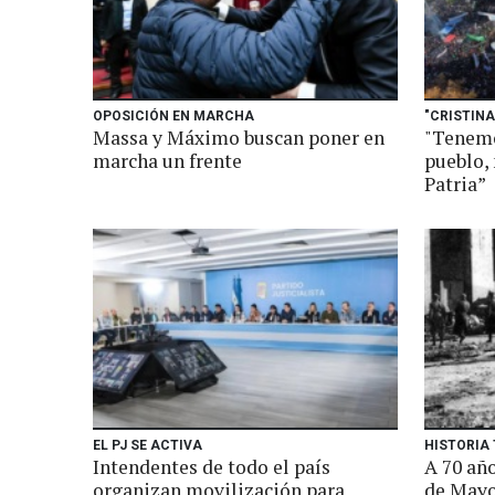
OPOSICIÓN EN MARCHA
"CRISTIN
Massa y Máximo buscan poner en
"Tenemo
marcha un frente
pueblo,
Patria”
EL PJ SE ACTIVA
HISTORIA
Intendentes de todo el país
A 70 añ
organizan movilización para
de May