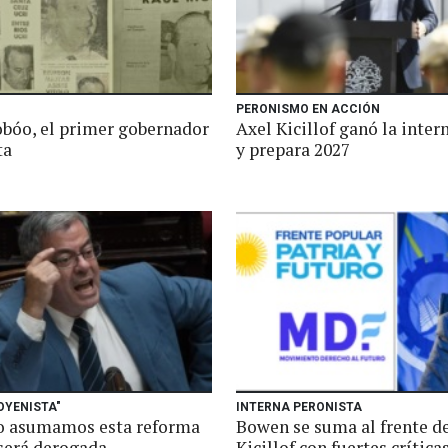
PERONISMO EN ACCIÓN
obóo, el primer gobernador
Axel Kicillof ganó la intern
ta
y prepara 2027
OYENISTA"
INTERNA PERONISTA
 asumamos esta reforma
Bowen se suma al frente d
 será derogada
Kicillof con fuertes crítica