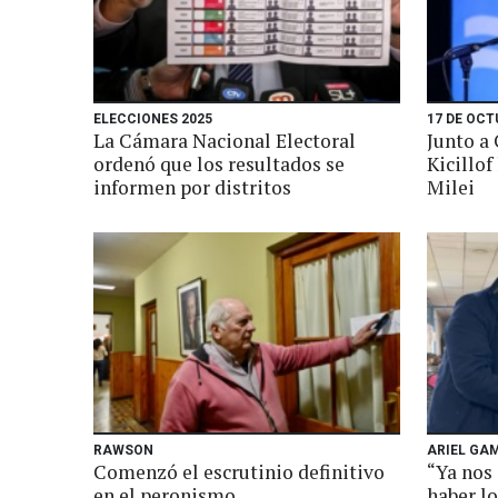
ELECCIONES 2025
17 DE OCT
La Cámara Nacional Electoral
Junto a 
ordenó que los resultados se
Kicillof
informen por distritos
Milei
RAWSON
ARIEL GA
Comenzó el escrutinio definitivo
“Ya nos
en el peronismo
haber l