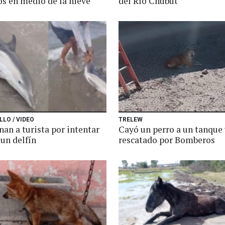
os en medio de la nieve
del Río Chubut
LLO / VIDEO
TRELEW
an a turista por intentar
Cayó un perro a un tanque 
 un delfín
rescatado por Bomberos