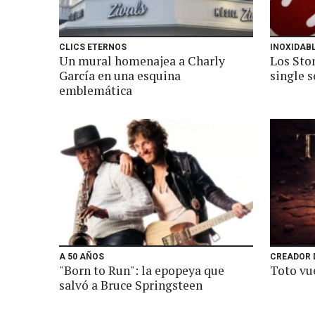
CLICS ETERNOS
INOXIDAB
Un mural homenajea a Charly
Los Sto
García en una esquina
single s
emblemática
A 50 AÑOS
CREADOR 
"Born to Run": la epopeya que
Toto vu
salvó a Bruce Springsteen