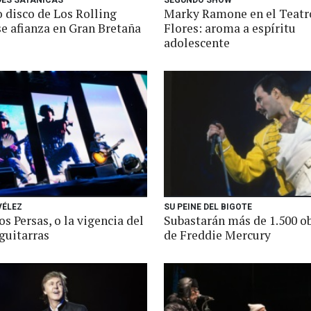
ES SATÁNICAS
SEGUNDO SHOW
 disco de Los Rolling
Marky Ramone en el Teatr
se afianza en Gran Bretaña
Flores: aroma a espíritu
adolescente
VÉLEZ
SU PEINE DEL BIGOTE
os Persas, o la vigencia del
Subastarán más de 1.500 o
guitarras
de Freddie Mercury