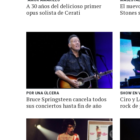
"AMOR AMARILLO"
MAJESTAD
A 30 años del delicioso primer
El nuevo
opus solista de Cerati
Stones 
POR UNA ÚLCERA
SHOW EN 
Bruce Springsteen cancela todos
Ciro y L
sus conciertos hasta fin de año
rock de 