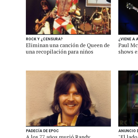
ROCK Y ¿CENSURA?
¿VIENE A 
Eliminan una canción de Queen de
Paul Mc
una recopilación para niños
shows e
PADECÍA DE EPOC
ANUNCIO 
A los 77 años murió Randy
"El lado