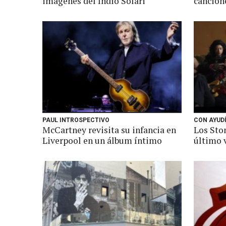
imágenes del Indio Solari
cancion
PAUL INTROSPECTIVO
CON AYUDÍ
McCartney revisita su infancia en
Los Sto
Liverpool en un álbum íntimo
último 