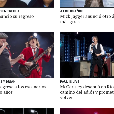
 EN TREGUA
A LOS 80 AÑOS
nunció su regreso
Mick Jagger anunció otro 
más giras
S Y BRIAN
PAUL IS LIVE
egresa a los escenarios
McCartney desandó en Río
ho años
camino del adiós y promet
volver