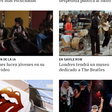
es más escuchadas
despedida pública al Indio
N DE LA IA
EN SAVILE ROW
nes lucen jóvenes en su
Londres tendrá un museo
video
dedicado a The Beatles