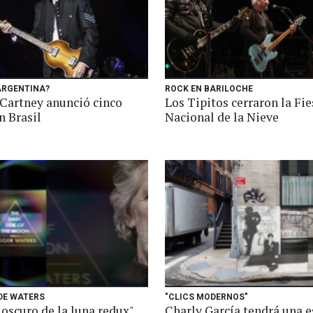
ARGENTINA?
ROCK EN BARILOCHE
Cartney anunció cinco
Los Tipitos cerraron la Fie
n Brasil
Nacional de la Nieve
DE WATERS
"CLICS MODERNOS"
 oscuro de la luna redux"
Charly García tendrá una 