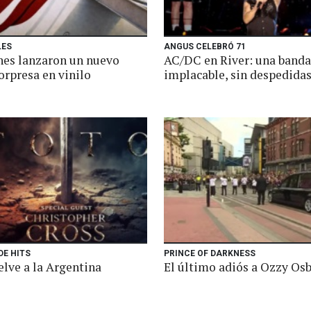
LES
ANGUS CELEBRÓ 71
nes lanzaron un nuevo
AC/DC en River: una banda
orpresa en vinilo
implacable, sin despedida
DE HITS
PRINCE OF DARKNESS
elve a la Argentina
El último adiós a Ozzy Os