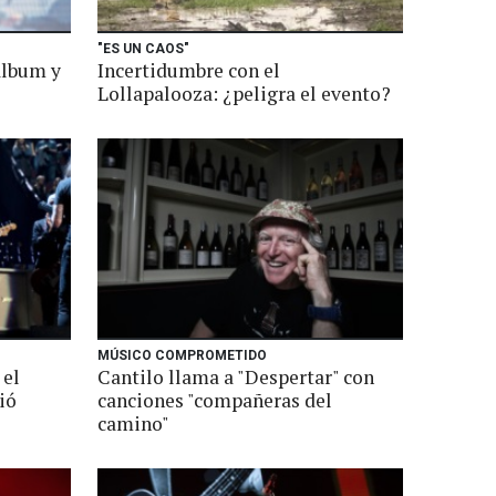
"ES UN CAOS"
álbum y
Incertidumbre con el
Lollapalooza: ¿peligra el evento?
MÚSICO COMPROMETIDO
 el
Cantilo llama a "Despertar" con
ió
canciones "compañeras del
camino"