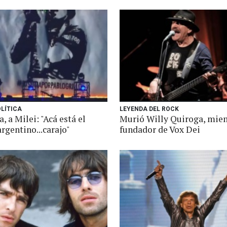
OLÍTICA
LEYENDA DEL ROCK
, a Milei: "Acá está el
Murió Willy Quiroga, mie
rgentino...carajo"
fundador de Vox Dei