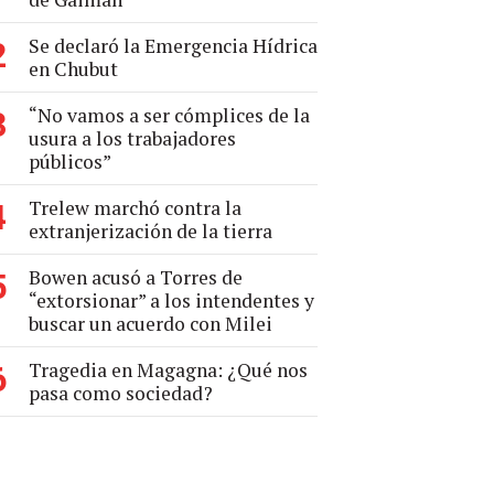
Se declaró la Emergencia Hídrica
2
en Chubut
“No vamos a ser cómplices de la
3
usura a los trabajadores
públicos”
Trelew marchó contra la
4
extranjerización de la tierra
Bowen acusó a Torres de
5
“extorsionar” a los intendentes y
buscar un acuerdo con Milei
Tragedia en Magagna: ¿Qué nos
6
pasa como sociedad?