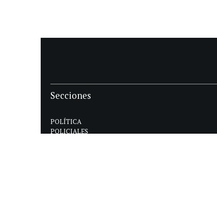
Secciones
POLÍTICA
POLICIALES
ECONOMIA
DEPORTES
MAGAZINE
SAPIENS
INTERNACIONAL
ESPECTÁCULOS
GÉNERO