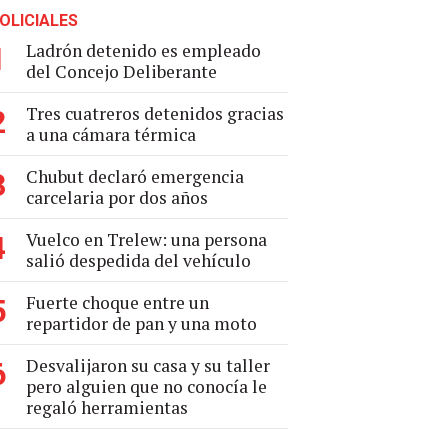
OLICIALES
Ladrón detenido es empleado
1
del Concejo Deliberante
Tres cuatreros detenidos gracias
2
a una cámara térmica
Chubut declaró emergencia
3
carcelaria por dos años
Vuelco en Trelew: una persona
4
salió despedida del vehículo
Fuerte choque entre un
5
repartidor de pan y una moto
Desvalijaron su casa y su taller
6
pero alguien que no conocía le
regaló herramientas