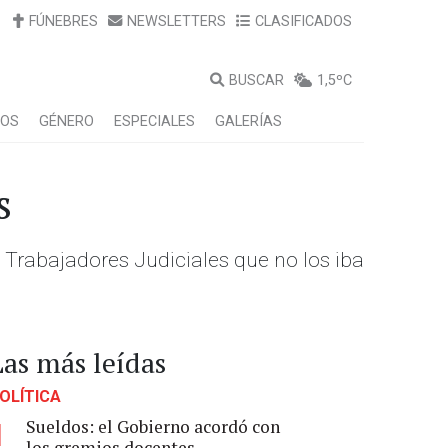
FÚNEBRES
NEWSLETTERS
CLASIFICADOS
BUSCAR
1,5ºC
LOS
GÉNERO
ESPECIALES
GALERÍAS
s
de Trabajadores Judiciales que no los iba
Las más leídas
OLÍTICA
Sueldos: el Gobierno acordó con
1
los gremios docentes