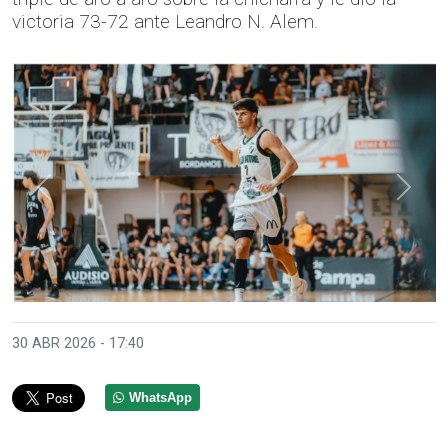
victoria 73-72 ante Leandro N. Alem.
Anterior
Sigui
30 ABR 2026 - 17:40
WhatsApp