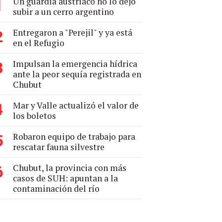
Un guardia austríaco no lo dejó
1
subir a un cerro argentino
Entregaron a "Perejil" y ya está
2
en el Refugio
Impulsan la emergencia hídrica
3
ante la peor sequía registrada en
Chubut
Mar y Valle actualizó el valor de
4
los boletos
Robaron equipo de trabajo para
5
rescatar fauna silvestre
Chubut, la provincia con más
6
casos de SUH: apuntan a la
contaminación del río