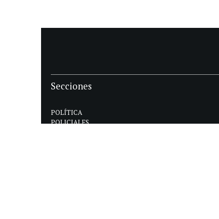
Secciones
POLÍTICA
POLICIALES
ECONOMIA
DEPORTES
MAGAZINE
SAPIENS
INTERNACIONAL
ESPECTÁCULOS
GÉNERO