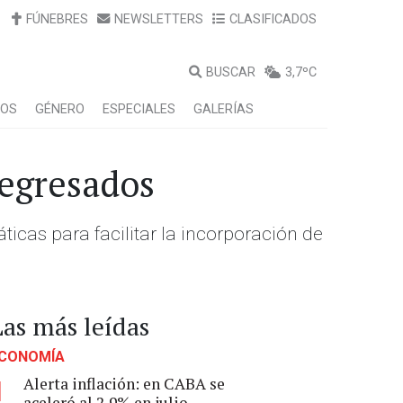
FÚNEBRES
NEWSLETTERS
CLASIFICADOS
BUSCAR
3,7ºC
LOS
GÉNERO
ESPECIALES
GALERÍAS
 egresados
áticas para facilitar la incorporación de
Las más leídas
CONOMÍA
Alerta inflación: en CABA se
1
aceleró al 2,9% en julio