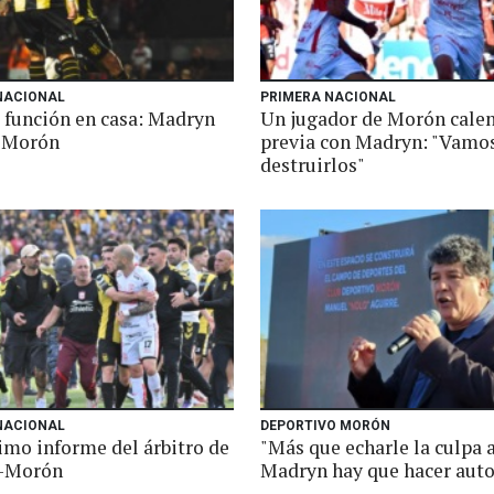
NACIONAL
PRIMERA NACIONAL
 función en casa: Madryn
Un jugador de Morón calen
a Morón
previa con Madryn: "Vamo
destruirlos"
NACIONAL
DEPORTIVO MORÓN
imo informe del árbitro de
"Más que echarle la culpa 
-Morón
Madryn hay que hacer auto