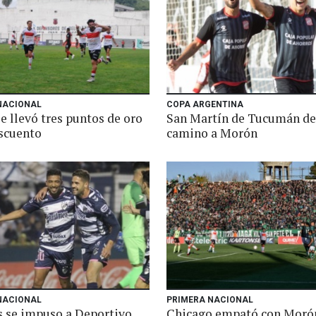
NACIONAL
COPA ARGENTINA
e llevó tres puntos de oro
San Martín de Tucumán dej
escuento
camino a Morón
NACIONAL
PRIMERA NACIONAL
 se impuso a Deportivo
Chicago empató con Morón